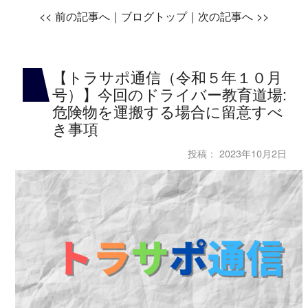
<<
前の記事へ｜
ブログトップ
｜次の記事へ
>>
【トラサポ通信（令和５年１０月
号）】今回のドライバー教育道場:
危険物を運搬する場合に留意すべ
き事項
投稿：
2023年10月2日