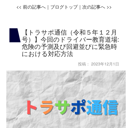
<<
前の記事へ｜
ブログトップ
｜次の記事へ
>>
【トラサポ通信（令和５年１２月
号）】今回のドライバー教育道場:
危険の予測及び回避並びに緊急時
における対応方法
投稿：
2023年12月1日