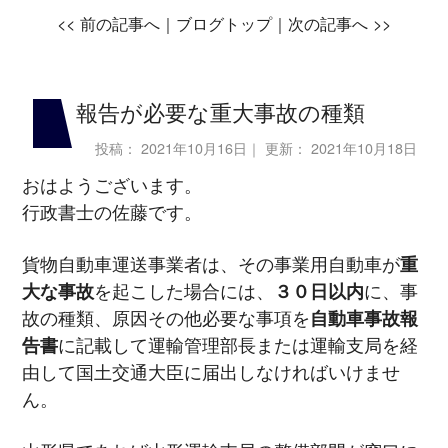
<<
前の記事へ｜
ブログトップ
｜次の記事へ
>>
報告が必要な重大事故の種類
投稿：
2021年10月16日
｜ 更新：
2021年10月18日
おはようございます。
行政書士の佐藤です。
貨物自動車運送事業者は、その事業用自動車が
重
大な事故
を起こした場合には、
３０日以内
に、事
故の種類、原因その他必要な事項を
自動車事故報
告書
に記載して運輸管理部長または運輸支局を経
由して国土交通大臣に届出しなければいけませ
ん。